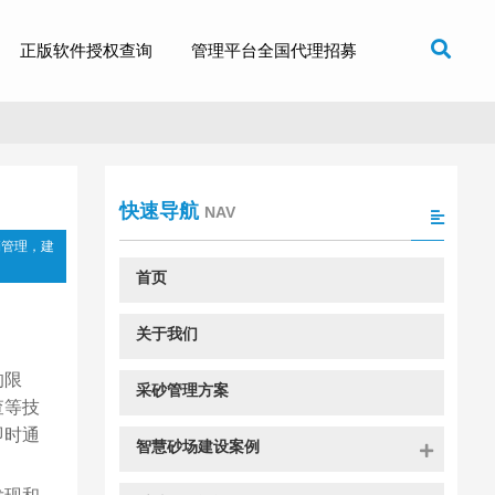
正版软件授权查询
管理平台全国代理招募
快速导航
NAV
销管理，建
首页
关于我们
的限
采砂管理方案
查等技
即时通
智慧砂场建设案例