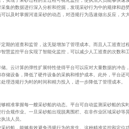
合，实现了采砂过程的全过程可视化监控，使执法人员能够快速
对采集的数据进行深入分析和挖掘，发现采砂行为中的规律和趋
员可以及时掌握河道采砂的动态，对违规行为迅速做出反应，大
行定期的巡查和监管，这无疑增加了管理成本。而且人工巡查过
砂智慧监控平台实现了智能化监控，可以减少人工巡查的次数和
存储。云计算的弹性扩展特性使得平台可以应对大量数据的冲击
和存储设备，降低了硬件设备的采购和维护成本。此外，平台还
在处理违规行为时的时间和精力投入，进一步降低了管理成本。
能够精准掌握每一艘采砂船的动态。平台可自动监测采砂船的实
进行合规作业。一旦采砂船出现脱离围栏、在非作业区域采砂等
政执法人员。
控采砂船，能够有效避免违规行为的发生。这种精准监控和定位