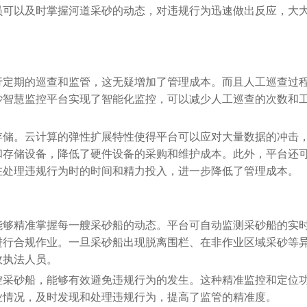
员可以及时掌握河道采砂的动态，对违规行为迅速做出反应，大
行定期的巡查和监管，这无疑增加了管理成本。而且人工巡查过
砂智慧监控平台实现了智能化监控，可以减少人工巡查的次数和
存储。云计算的弹性扩展特性使得平台可以应对大量数据的冲击
和存储设备，降低了硬件设备的采购和维护成本。此外，平台还
在处理违规行为时的时间和精力投入，进一步降低了管理成本。
能够精准掌握每一艘采砂船的动态。平台可自动监测采砂船的实
进行合规作业。一旦采砂船出现脱离围栏、在非作业区域采砂等
政执法人员。
控采砂船，能够有效避免违规行为的发生。这种精准监控和定位
业情况，及时发现和处理违规行为，提高了监管的精准度。