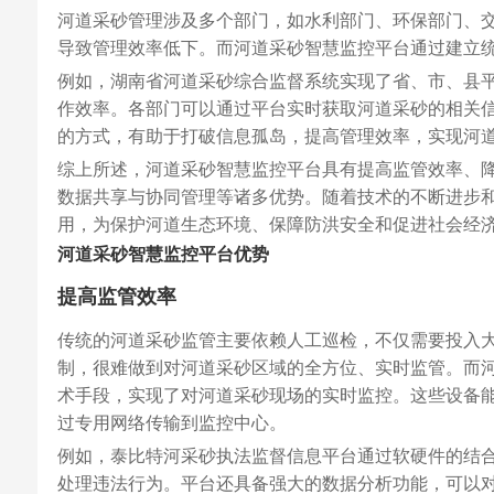
河道采砂管理涉及多个部门，如水利部门、环保部门、
导致管理效率低下。而河道采砂智慧监控平台通过建立
例如，湖南省河道采砂综合监督系统实现了省、市、县
作效率。各部门可以通过平台实时获取河道采砂的相关
的方式，有助于打破信息孤岛，提高管理效率，实现河
综上所述，河道采砂智慧监控平台具有提高监管效率、
数据共享与协同管理等诸多优势。随着技术的不断进步
用，为保护河道生态环境、保障防洪安全和促进社会经
河道采砂智慧监控平台优势
提高监管效率
传统的河道采砂监管主要依赖人工巡检，不仅需要投入
制，很难做到对河道采砂区域的全方位、实时监管。而
术手段，实现了对河道采砂现场的实时监控。这些设备
过专用网络传输到监控中心。
例如，泰比特河采砂执法监督信息平台通过软硬件的结
处理违法行为。平台还具备强大的数据分析功能，可以