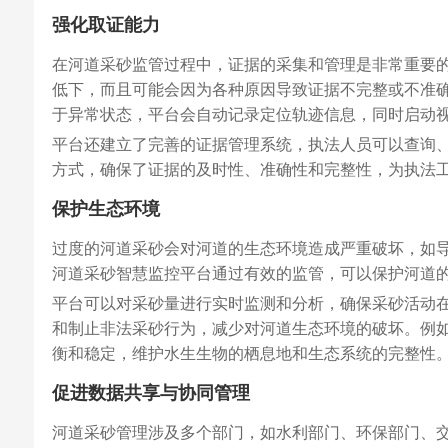
强化取证能力
在河道采砂监管过程中，证据的采集和管理是非常重要
低下，而且可能会因为各种原因导致证据不完整或不准
于异常状态，平台会自动记录定位轨迹信息，同时启动
平台还建立了完善的证据管理系统，执法人员可以查询
方式，确保了证据的及时性、准确性和完整性，为执法
保护生态环境
过度的河道采砂会对河道的生态环境造成严重破坏，如
河道采砂智慧监控平台通过有效的监管，可以保护河道
平台可以对采砂量进行实时监测和分析，确保采砂活动
和制止非法采砂行为，减少对河道生态环境的破坏。例
衡和稳定，维护水生生物的栖息地和生态系统的完整性
促进数据共享与协同管理
河道采砂管理涉及多个部门，如水利部门、环保部门、