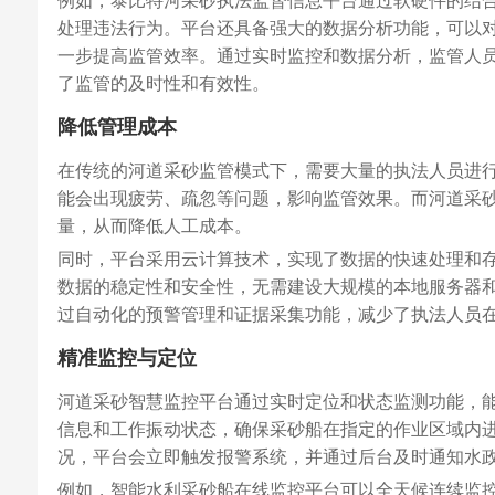
例如，泰比特河采砂执法监督信息平台通过软硬件的结
处理违法行为。平台还具备强大的数据分析功能，可以
一步提高监管效率。通过实时监控和数据分析，监管人
了监管的及时性和有效性。
降低管理成本
在传统的河道采砂监管模式下，需要大量的执法人员进
能会出现疲劳、疏忽等问题，影响监管效果。而河道采
量，从而降低人工成本。
同时，平台采用云计算技术，实现了数据的快速处理和
数据的稳定性和安全性，无需建设大规模的本地服务器
过自动化的预警管理和证据采集功能，减少了执法人员
精准监控与定位
河道采砂智慧监控平台通过实时定位和状态监测功能，
信息和工作振动状态，确保采砂船在指定的作业区域内
况，平台会立即触发报警系统，并通过后台及时通知水
例如，智能水利采砂船在线监控平台可以全天候连续监