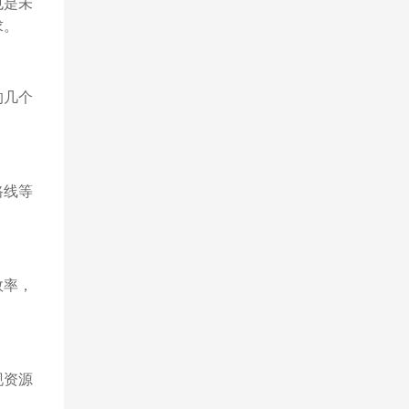
也是未
求。
的几个
路线等
效率，
现资源