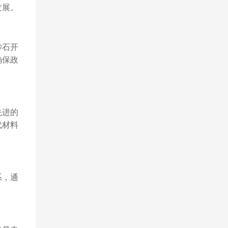
发展。
砂石开
确保政
先进的
代材料
系，通