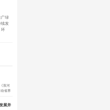
推广绿
持续发
、环
署《淮河
推动省界
至省级层
与发展并