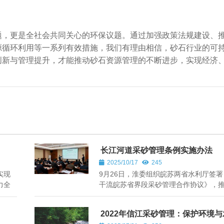
题，更是全社会共同关心的环保议题。通过加强政策法规建设、
源循环利用等一系列有效措施，我们有理由相信，砂石行业的可
创新与管理提升，才能推动砂石资源管理的不断进步，实现经济
长江河道采砂管理条例实施办法
2025/10/17
245
实现
9月26日，淮委组织皖苏两省水利厅签
力全
干流皖苏省界段采砂管理合作协议》，
段采砂联防联控机制由市县级提档升级
面。活动同步开展联合巡...
2022年信江采砂管理：保护环境
行的智慧之路