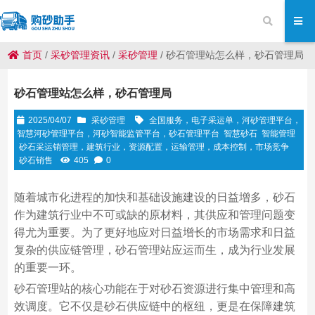
首页
/
采砂管理资讯
/
采砂管理
/
砂石管理站怎么样，砂石管理局
砂石管理站怎么样，砂石管理局
2025/04/07
采砂管理
全国服务，电子采运单，河砂管理平台，
智慧河砂管理平台，河砂智能监管平台，砂石管理平台
智慧砂石
智能管理
砂石采运销管理，建筑行业，资源配置，运输管理，成本控制，市场竞争
砂石销售
405
0
随着城市化进程的加快和基础设施建设的日益增多，砂石
作为建筑行业中不可或缺的原材料，其供应和管理问题变
得尤为重要。为了更好地应对日益增长的市场需求和日益
复杂的供应链管理，砂石管理站应运而生，成为行业发展
的重要一环。
砂石管理站的核心功能在于对砂石资源进行集中管理和高
效调度。它不仅是砂石供应链中的枢纽，更是在保障建筑