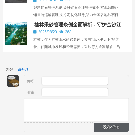
智慧砂石管理系统,提升砂石企业管理效率,实现智能化
销售与运输管理,支持定制化服务,助力全国各地砂石行
业发展。
桂林采砂管理条例全面解析：守护金沙江
的生态底线
2025/08/20
268
桂林，作为桂林山水的代名词，素有“山水甲天下”的美
誉。伴随城市发展和经济需要，采砂行为逐渐增多，给
金沙江等水体的生态环境带来了巨大压力。为了有效治
理采砂行为，维护水域生态安全，桂林市政府于近期出
台了...
您好！
请登录
称呼：
邮箱：