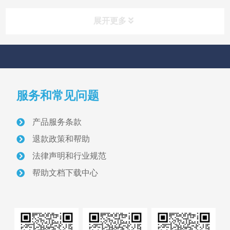
展开更多
快速导航
NAV
服务和常见问题
首页
产品服务条款
关于我们
退款政策和帮助
采砂管理方案
法律声明和行业规范
帮助文档下载中心
智慧砂场建设案例
采砂管理资讯
联系我们