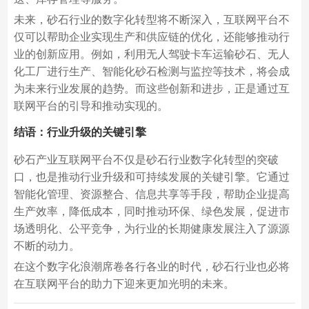
未来，砂石行业的数字化转型将不断深入，互联网平台不
仅可以帮助企业实现生产和供应链的优化，还能够推动行
业的创新应用。例如，利用无人驾驶卡车运输砂石、无人
化工厂进行生产、智能化砂石检测与监控等技术，将会成
为未来行业发展的趋势。而这些创新和进步，正是通过互
联网平台的引导和推动实现的。
结语：行业升级的关键引擎
砂石产业互联网平台不仅是砂石行业数字化转型的突破
口，也是推动行业升级和可持续发展的关键引擎。它通过
智能化管理、资源整合、信息共享等手段，帮助企业提高
生产效率，降低成本，同时推动环保、绿色发展，促进市
场透明化、公平竞争，为行业的长期健康发展注入了源源
不断的动力。
在这个数字化浪潮席卷各行各业的时代，砂石行业也必将
在互联网平台的助力下迎来更加光明的未来。