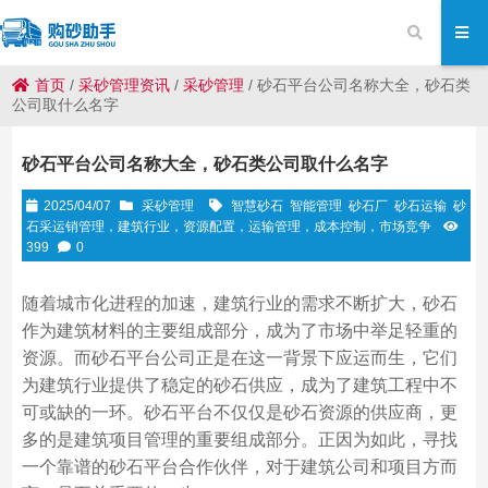
首页
/
采砂管理资讯
/
采砂管理
/
砂石平台公司名称大全，砂石类
公司取什么名字
砂石平台公司名称大全，砂石类公司取什么名字
2025/04/07
采砂管理
智慧砂石
智能管理
砂石厂
砂石运输
砂
石采运销管理，建筑行业，资源配置，运输管理，成本控制，市场竞争
399
0
随着城市化进程的加速，建筑行业的需求不断扩大，砂石
作为建筑材料的主要组成部分，成为了市场中举足轻重的
资源。而砂石平台公司正是在这一背景下应运而生，它们
为建筑行业提供了稳定的砂石供应，成为了建筑工程中不
可或缺的一环。砂石平台不仅仅是砂石资源的供应商，更
多的是建筑项目管理的重要组成部分。正因为如此，寻找
一个靠谱的砂石平台合作伙伴，对于建筑公司和项目方而