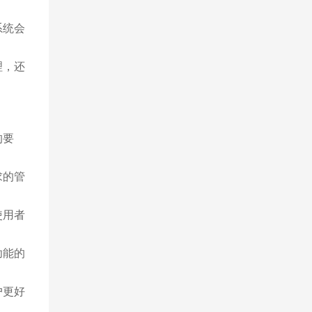
系统会
理，还
的要
求的管
使用者
功能的
户更好