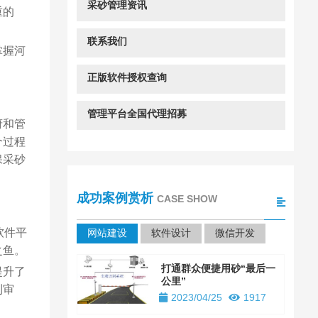
采砂管理资讯
重的
联系我们
掌握河
正版软件授权查询
管理平台全国代理招募
府和管
个过程
保采砂
成功案例赏析
CASE SHOW
软件平
网站建设
软件设计
微信开发
之鱼。
打通群众便捷用砂“最后一
提升了
公里”
到审
2023/04/25
1917