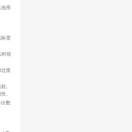
其他用
实际需
实时状
和过度
流程。
能性。
导出数