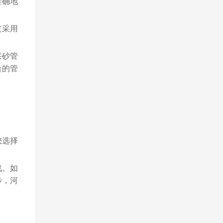
准确地
过采用
采砂管
合的管
您选择
战。如
步，河