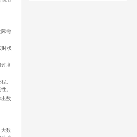
实际需
实时状
和过度
流程。
能性。
导出数
、大数