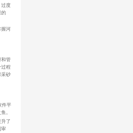
。过度
重的
掌握河
府和管
个过程
保采砂
软件平
之鱼。
提升了
到审