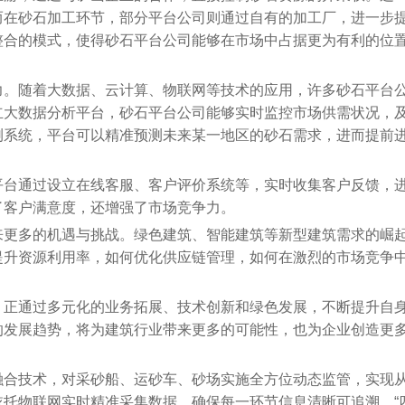
而在砂石加工环节，部分平台公司则通过自有的加工厂，进一步
整合的模式，使得砂石平台公司能够在市场中占据更为有利的位
力。随着大数据、云计算、物联网等技术的应用，许多砂石平台
立大数据分析平台，砂石平台公司能够实时监控市场供需状况，
测系统，平台可以精准预测未来某一地区的砂石需求，进而提前
平台通过设立在线客服、客户评价系统等，实时收集客户反馈，
了客户满意度，还增强了市场竞争力。
来更多的机遇与挑战。绿色建筑、智能建筑等新型建筑需求的崛
提升资源利用率，如何优化供应链管理，如何在激烈的市场竞争
，正通过多元化的业务拓展、技术创新和绿色发展，不断提升自
的发展趋势，将为建筑行业带来更多的可能性，也为企业创造更
融合技术，对采砂船、运砂车、砂场实施全方位动态监管，实现
托物联网实时精准采集数据，确保每一环节信息清晰可追溯。“