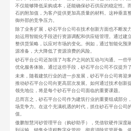
不仅能够降低采购成本，还能确保砂石供应的稳定性。
石的附加值，为客户提供更加高质量的材料。这种垂直
御外部的竞争压力。
除了业务扩展，砂石平台公司在技术创新方面也不断发
始运用智能化手段进行资源调配和供应链管理。通过建
整供货策略，以应对市场的变化。例如，通过智能化预
源准备，大大降低了资源浪费的风险。
砂石平台公司还加强了与客户之间的互动与沟通。一些
优化服务体验。通过这些手段，砂石平台公司不仅提升
未来，随着建筑行业的进一步发展，砂石平台公司将迎
推动砂石平台公司向更高层次发展。如何通过技术创新
领先地位，将是每个砂石平台公司面临的重要课题。
总而言之，砂石平台公司作为建筑行业的重要组成部分
场竞争力。在这个充满机遇的时代，抓住砂石平台公司
值。
傲鹏智慧河砂管理平台（购砂助手），凭借软硬件深度
到运输、销售全流程数字化管控，彻底消除监管死角。依