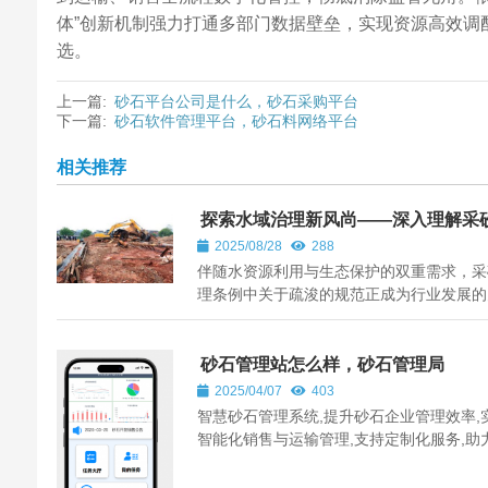
体”创新机制强力打通多部门数据壁垒，实现资源高效调
选。
上一篇:
砂石平台公司是什么，砂石采购平台
下一篇:
砂石软件管理平台，砂石料网络平台
相关推荐
探索水域治理新风尚——深入理解采
理条例中的疏浚策略
2025/08/28
288
伴随水资源利用与生态保护的双重需求，采
理条例中关于疏浚的规范正成为行业发展的
指南。本文从政策背景、环保要求及未来趋
带您全面解读疏浚管理...
砂石管理站怎么样，砂石管理局
2025/04/07
403
智慧砂石管理系统,提升砂石企业管理效率,
智能化销售与运输管理,支持定制化服务,助
国各地砂石行业发展。