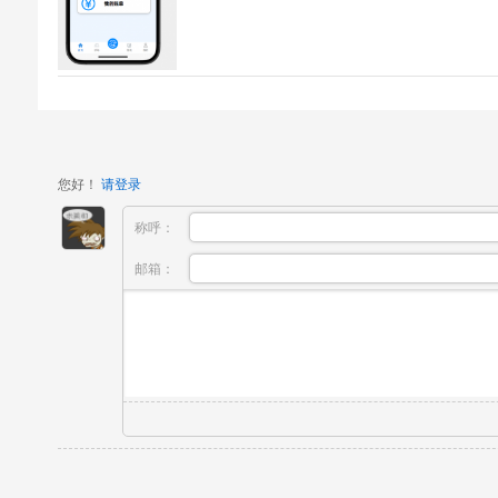
您好！
请登录
称呼：
邮箱：