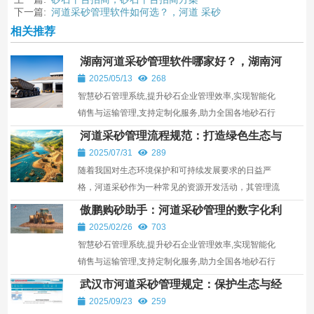
下一篇:
河道采砂管理软件如何选？，河道 采砂
相关推荐
湖南河道采砂管理软件哪家好？，湖南河
道采砂管理办法
2025/05/13
268
智慧砂石管理系统,提升砂石企业管理效率,实现智能化
销售与运输管理,支持定制化服务,助力全国各地砂石行
业发展。
河道采砂管理流程规范：打造绿色生态与
可持续发展之路
2025/07/31
289
随着我国对生态环境保护和可持续发展要求的日益严
格，河道采砂作为一种常见的资源开发活动，其管理流
程逐步成为政策和法规的重要组成部分。本篇文章深入
傲鹏购砂助手：河道采砂管理的数字化利
分析...
器
2025/02/26
703
智慧砂石管理系统,提升砂石企业管理效率,实现智能化
销售与运输管理,支持定制化服务,助力全国各地砂石行
业发展。
武汉市河道采砂管理规定：保护生态与经
济发展的平衡之道
2025/09/23
259