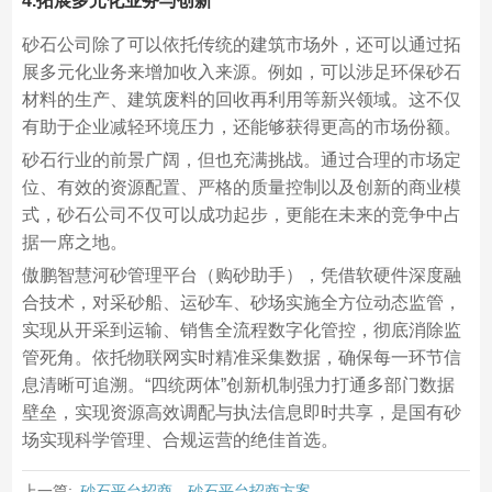
4.拓展多元化业务与创新
砂石公司除了可以依托传统的建筑市场外，还可以通过拓
展多元化业务来增加收入来源。例如，可以涉足环保砂石
材料的生产、建筑废料的回收再利用等新兴领域。这不仅
有助于企业减轻环境压力，还能够获得更高的市场份额。
砂石行业的前景广阔，但也充满挑战。通过合理的市场定
位、有效的资源配置、严格的质量控制以及创新的商业模
式，砂石公司不仅可以成功起步，更能在未来的竞争中占
据一席之地。
傲鹏智慧河砂管理平台（购砂助手），凭借软硬件深度融
合技术，对采砂船、运砂车、砂场实施全方位动态监管，
实现从开采到运输、销售全流程数字化管控，彻底消除监
管死角。依托物联网实时精准采集数据，确保每一环节信
息清晰可追溯。“四统两体”创新机制强力打通多部门数据
壁垒，实现资源高效调配与执法信息即时共享，是国有砂
场实现科学管理、合规运营的绝佳首选。
上一篇:
砂石平台招商，砂石平台招商方案