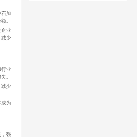
砂石加
份额。
染企业
，减少
和行业
损失。
，减少
将成为
范，强