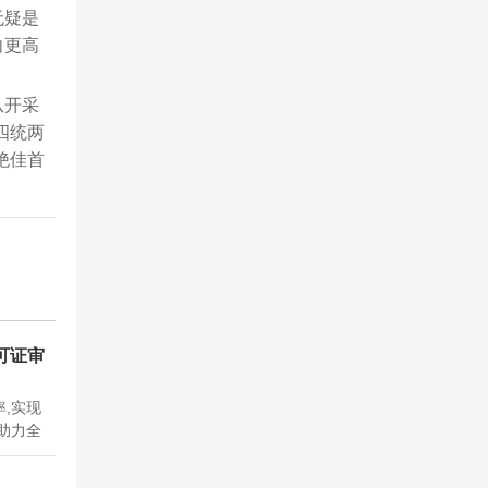
无疑是
向更高
从开采
四统两
绝佳首
可证审
,实现
助力全