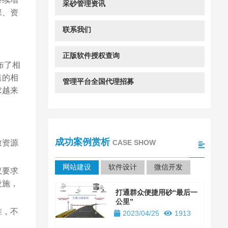
采砂管理资讯
保、资
。
联系我们
正版软件授权查询
布了相
售的相
管理平台全国代理招募
求越来
成功案例赏析
CASE SHOW
致资源
网站建设
软件设计
微信开发
仅要求
设施，
打通群众便捷用砂“最后一
公里”
准，不
2023/04/25
1913