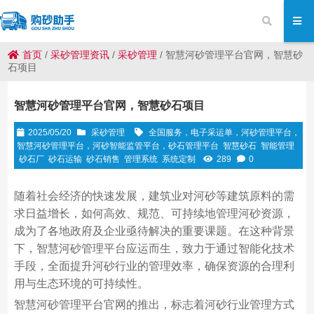
首页
/
采砂管理资讯
/
采砂管理
/
智慧河砂管理平台官网，智慧砂
石项目
智慧河砂管理平台官网，智慧砂石项目
2025/05/20
采砂管理
全国服务，电子采运单，河砂管理平台，
智慧河砂管理平台，河砂智能监管平台，砂石管理平台
智慧砂石
智能管理
砂石厂
砂石运输
砂石销售
管理系统
系统定制
289
0
随着社会经济的快速发展，建筑业对河砂等建筑原料的需
求日益增长，如何高效、规范、可持续地管理河砂资源，
成为了各地政府及企业亟待解决的重要课题。在这种背景
下，智慧河砂管理平台应运而生，致力于通过智能化技术
手段，全面提升河砂行业的管理效率，确保资源的合理利
用与生态环境的可持续性。
智慧河砂管理平台官网的推出，标志着河砂行业管理方式