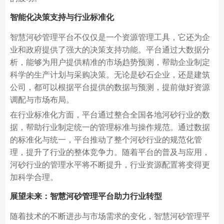
智能化决策支持与行业标准化
智慧河砂管理平台不仅仅是一个资源管理工具，它还为企
业和政府提供了强大的决策支持功能。平台通过大数据分
析，能够为用户提供精准的市场趋势预测，帮助企业制定
科学的生产计划与采购决策。无论是砂石企业，还是建筑
公司，都可以根据平台提供的数据与预测，提前做好资源
调配与市场布局。
在行业标准化方面，平台通过整合全国各地河砂行业的数
据，帮助行业制定统一的管理标准与操作规范。通过数据
的标准化与统一，平台推动了整个河砂行业的规范化管
理，提升了行业的整体竞争力。随着平台的普及与应用，
河砂行业的管理水平将不断提升，行业资源配置将变得更
加科学合理。
展望未来：智慧河砂管理平台助力行业转型
随着技术的不断进步与市场需求的变化，智慧河砂管理平