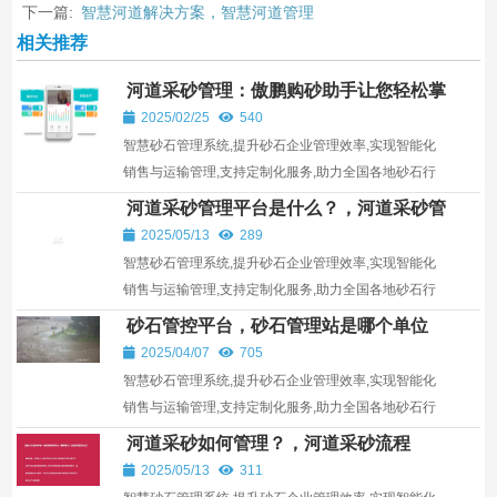
下一篇:
智慧河道解决方案，智慧河道管理
相关推荐
河道采砂管理：傲鹏购砂助手让您轻松掌
控
2025/02/25
540
智慧砂石管理系统,提升砂石企业管理效率,实现智能化
销售与运输管理,支持定制化服务,助力全国各地砂石行
业发展。
河道采砂管理平台是什么？，河道采砂管
理平台是什么工作
2025/05/13
289
智慧砂石管理系统,提升砂石企业管理效率,实现智能化
销售与运输管理,支持定制化服务,助力全国各地砂石行
业发展。
砂石管控平台，砂石管理站是哪个单位
2025/04/07
705
智慧砂石管理系统,提升砂石企业管理效率,实现智能化
销售与运输管理,支持定制化服务,助力全国各地砂石行
业发展。
河道采砂如何管理？，河道采砂流程
2025/05/13
311