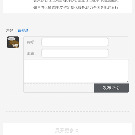
智慧砂石管理系统,提升砂石企业管理效率,实现智能化
销售与运输管理,支持定制化服务,助力全国各地砂石行
业发展。
您好！
请登录
称呼：
邮箱：
展开更多