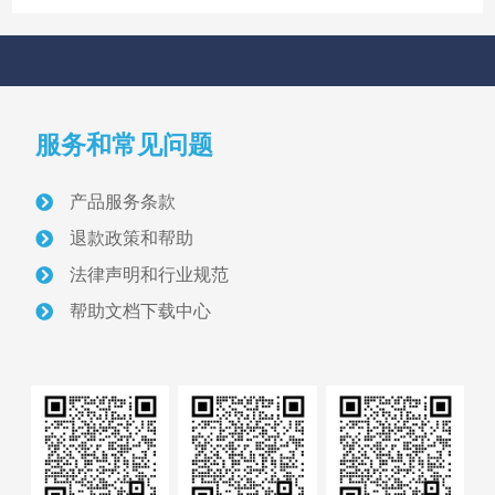
快速导航
NAV
服务和常见问题
首页
产品服务条款
关于我们
退款政策和帮助
采砂管理方案
法律声明和行业规范
帮助文档下载中心
智慧砂场建设案例
采砂管理资讯
联系我们
正版软件授权查询