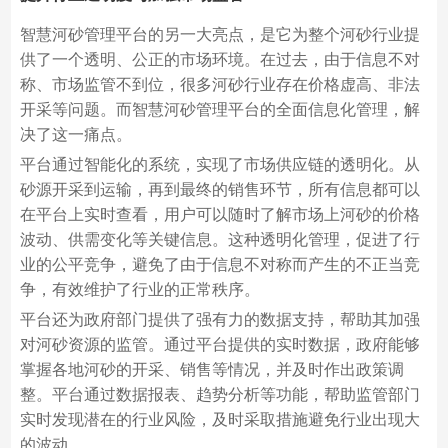
智慧河砂管理平台的另一大亮点，是它为整个河砂行业提
供了一个透明、公正的市场环境。在过去，由于信息不对
称、市场监管不到位，很多河砂行业存在价格虚高、非法
开采等问题。而智慧河砂管理平台的全面信息化管理，解
决了这一痛点。
平台通过智能化的系统，实现了市场供应链的透明化。从
砂源开采到运输，再到最终的销售环节，所有信息都可以
在平台上实时查看，用户可以随时了解市场上河砂的价格
波动、供需变化等关键信息。这种透明化管理，促进了行
业的公平竞争，避免了由于信息不对称而产生的不正当竞
争，有效维护了行业的正常秩序。
平台还为政府部门提供了强有力的数据支持，帮助其加强
对河砂资源的监管。通过平台提供的实时数据，政府能够
掌握各地河砂的开采、销售等情况，并及时作出政策调
整。平台通过数据报表、趋势分析等功能，帮助监管部门
实时发现潜在的行业风险，及时采取措施避免行业出现大
的波动。