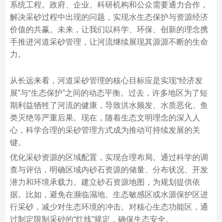
系统工程。政府、企业、科研机构和公众需要通力合作，
解决采砂过程中出现的问题，实现水生态保护与资源经济
价值的共赢。未来，让我们以科学、环保、创新的理念携
手推进河道采砂管理，让河流继续展现其源源不断的生命
力。
从长远来看，河道采砂管理的核心目标应是实现“经济发
展”与“生态保护”之间的动态平衡。过去，许多地区为了短
期利益牺牲了河流的健康，导致洪水频发、水质恶化、鱼
类灭绝等严重后果。现在，随着生态文明理念的深入人
心，科学合理的采砂管理方式成为推动可持续发展的关
键。
优化采砂资源的区域配置，实现合理布局。通过科学的调
查与评估，明确区域内砂石资源的储量、分布状况、开发
潜力和环境承载力。建立砂石资源地图，为规划提供依
据。比如，避免在濒临濕地、生态敏感区或水源保护区进
行采砂，减少对生态环境的冲击。对核心生态功能区，通
过制定限制采砂的“红线”规定，确保生态安全。