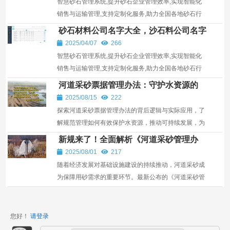
智慧砂石管理系统,提升砂石企业管理效率,实现智能化
销售与运输管理,支持定制化服务,助力全国各地砂石行
业发展。
砂石材料公司名字大全，沙石料公司名字
大全
2025/04/07
266
智慧砂石管理系统,提升砂石企业管理效率,实现智能化
销售与运输管理,支持定制化服务,助力全国各地砂石行
业发展。
河道采砂票据管理办法：守护水资源的
“硬核”守门人
2025/08/15
222
探索河道采砂票据管理办法的背后逻辑与实际应用，了
解规范管理如何有效保护水资源，推动可持续发展，为
行业带来新机遇。
新规来了！全面解析《河道采砂管理办
法》的实施影响与未来趋势
2025/08/01
217
随着经济发展对基础设施建设的持续推动，河道采砂成
为保障用砂需求的重要环节。最新公布的《河道采砂管
理办法》为行业带来哪些变革？它将如何引领未来采砂
管...
您好！
请登录