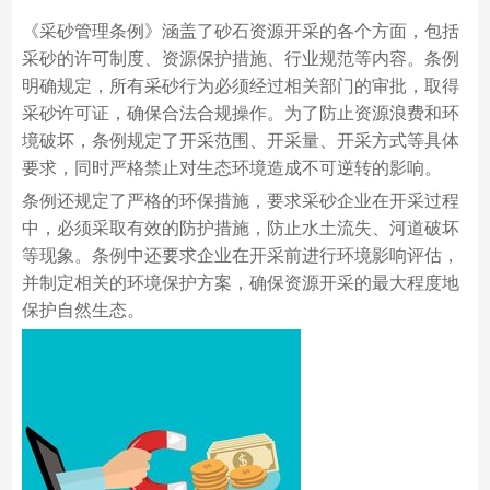
《采砂管理条例》涵盖了砂石资源开采的各个方面，包括
采砂的许可制度、资源保护措施、行业规范等内容。条例
明确规定，所有采砂行为必须经过相关部门的审批，取得
采砂许可证，确保合法合规操作。为了防止资源浪费和环
境破坏，条例规定了开采范围、开采量、开采方式等具体
要求，同时严格禁止对生态环境造成不可逆转的影响。
条例还规定了严格的环保措施，要求采砂企业在开采过程
中，必须采取有效的防护措施，防止水土流失、河道破坏
等现象。条例中还要求企业在开采前进行环境影响评估，
并制定相关的环境保护方案，确保资源开采的最大程度地
保护自然生态。