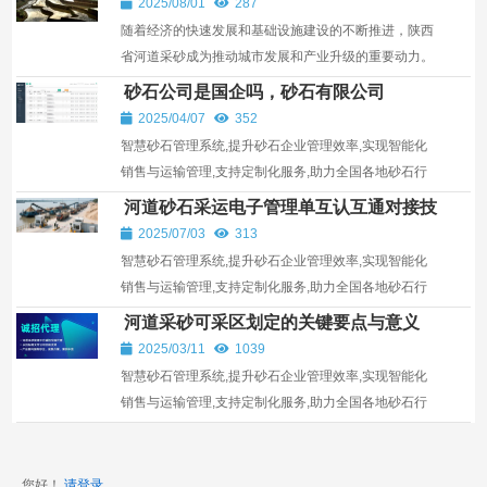
2025/08/01
287
随着经济的快速发展和基础设施建设的不断推进，陕西
省河道采砂成为推动城市发展和产业升级的重要动力。
然而，非法采砂造成的环境破坏也日益严重。陕西省出
砂石公司是国企吗，砂石有限公司
台...
2025/04/07
352
智慧砂石管理系统,提升砂石企业管理效率,实现智能化
销售与运输管理,支持定制化服务,助力全国各地砂石行
业发展。
河道砂石采运电子管理单互认互通对接技
术要点说明
2025/07/03
313
智慧砂石管理系统,提升砂石企业管理效率,实现智能化
销售与运输管理,支持定制化服务,助力全国各地砂石行
业发展。
河道采砂可采区划定的关键要点与意义
2025/03/11
1039
智慧砂石管理系统,提升砂石企业管理效率,实现智能化
销售与运输管理,支持定制化服务,助力全国各地砂石行
业发展。
您好！
请登录