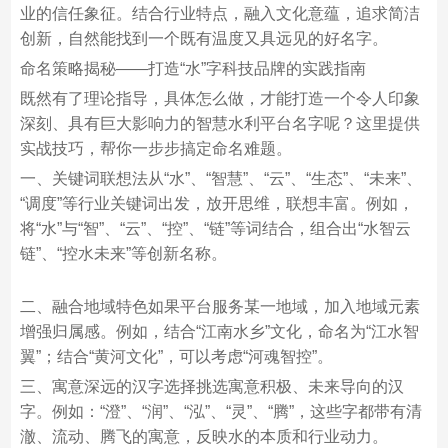
业的信任象征。结合行业特点，融入文化意蕴，追求简洁
创新，自然能找到一个既有温度又具远见的好名字。
命名策略揭秘——打造“水”字科技品牌的实践指南
既然有了理论指导，具体怎么做，才能打造一个令人印象
深刻、具有巨大影响力的智慧水利平台名字呢？这里提供
实战技巧，帮你一步步搞定命名难题。
一、关键词联想法从“水”、“智慧”、“云”、“生态”、“未来”、
“调度”等行业关键词出发，放开思维，联想丰富。例如，
将“水”与“智”、“云”、“控”、“链”等词结合，组合出“水智云
链”、“控水未来”等创新名称。
二、融合地域特色如果平台服务某一地域，加入地域元素
增强归属感。例如，结合“江南水乡”文化，命名为“江水智
翼”；结合“黄河文化”，可以考虑“河魂智控”。
三、寓意深远的汉字选择挑选寓意积极、未来导向的汉
字。例如：“澄”、“润”、“泓”、“灵”、“腾”，这些字都带有清
澈、流动、腾飞的寓意，反映水的本质和行业动力。