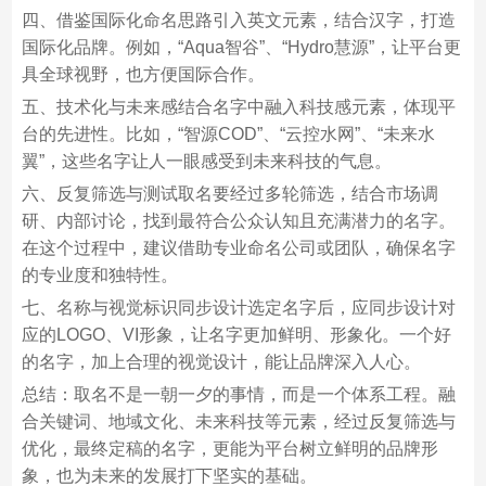
四、借鉴国际化命名思路引入英文元素，结合汉字，打造
国际化品牌。例如，“Aqua智谷”、“Hydro慧源”，让平台更
具全球视野，也方便国际合作。
五、技术化与未来感结合名字中融入科技感元素，体现平
台的先进性。比如，“智源COD”、“云控水网”、“未来水
翼”，这些名字让人一眼感受到未来科技的气息。
六、反复筛选与测试取名要经过多轮筛选，结合市场调
研、内部讨论，找到最符合公众认知且充满潜力的名字。
在这个过程中，建议借助专业命名公司或团队，确保名字
的专业度和独特性。
七、名称与视觉标识同步设计选定名字后，应同步设计对
应的LOGO、VI形象，让名字更加鲜明、形象化。一个好
的名字，加上合理的视觉设计，能让品牌深入人心。
总结：取名不是一朝一夕的事情，而是一个体系工程。融
合关键词、地域文化、未来科技等元素，经过反复筛选与
优化，最终定稿的名字，更能为平台树立鲜明的品牌形
象，也为未来的发展打下坚实的基础。