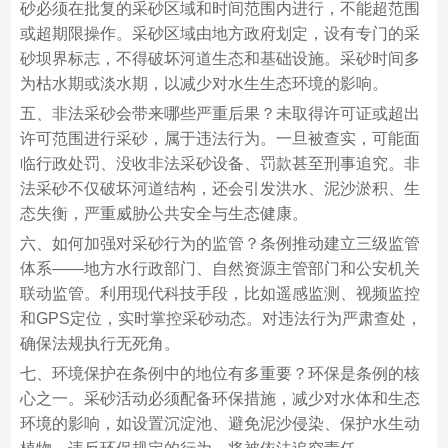
砂必须在批复的采砂区域和时间范围内进行，不能超范围
或超期限操作。采砂区域由地方政府划定，设有专门的采
砂坝界标志，不得破坏河道生态和基础设施。采砂时间多
为枯水期或淡水期，以减少对水生生态环境的影响。
五、非法采砂会带来哪些严重后果？未取得许可证或超出
许可范围进行采砂，属于违法行为。一旦被查实，可能面
临行政处罚、没收非法采砂设备、罚款甚至刑事追究。非
法采砂不仅破坏河道结构，还会引发洪水、泥沙淤积、生
态失衡，严重威胁公共安全与生态健康。
六、如何加强对采砂行为的监管？条例推动建立三级监管
体系——地方水行政部门、自然资源主管部门和公安机关
联动监管。利用现代科技手段，比如遥感监测、视频监控
和GPS定位，实时掌控采砂动态。对违法行为严肃查处，
确保法规执行无死角。
七、环境保护在条例中的地位有多重要？环保是条例的核
心之一。采砂活动必须配备环保措施，减少对水体和生态
环境的影响，如设置沉淀池、避免泥沙侵染、保护水生动