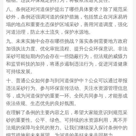
植物。违反环保规定的行为，将被依法追究责任。
八、条例还对河道保护提出了哪些具体要求？除了规范采
砂外，条例还强调河道的保护措施，包括禁止在河床易坍
塌的地点和重要生态保护区域采砂，善用河道调度，强化
河道治理，防止水土流失，保护水源地。
九、未来实施中会存在哪些挑战？落实条例需要地方政府
加强执法力度、优化审批流程、提升公众环保意识。非法
采砂可能短期内仍会存在一些隐蔽行为，但法规的威慑力
和监管科技的加持，将逐步遏制违法行为，促进河道健康
可持续发展。
十、普通公众如何参与到河道保护中？公众可以通过举报
违法采砂行为、参与环保宣传活动、关注水资源管理信息
等，成为河道保护的重要一环。全民共同参与，才能形成
依法依规、生态优先的良好氛围。
在理解了条例的主要内容之后，希望大家能意识到规范采
砂的重要性。公平、绿色、可持续的水资源利用，离不开
法规的保障与全民的努力。让我们继续深入探讨条例中的
细节措施和未来展望，为河道的美好未来共同努力。