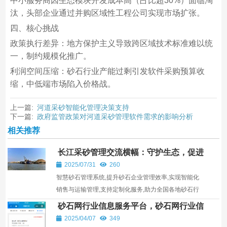
中小服务商因生态模块开发成本高（占比超30%）面临淘
汰，头部企业通过并购区域性工程公司实现市场扩张‌。
四、核心挑战
政策执行差异‌：地方保护主义导致跨区域技术标准难以统
一，制约规模化推广‌。
利润空间压缩‌：砂石行业产能过剩引发软件采购预算收
缩，中低端市场陷入价格战‌。
上一篇:
河道采砂智能化管理决策支持
下一篇:
政府监管政策对河道采砂管理软件需求的影响分析
相关推荐
长江采砂管理交流横幅：守护生态，促进
行业健康发展的新标杆
2025/07/31
260
智慧砂石管理系统,提升砂石企业管理效率,实现智能化
销售与运输管理,支持定制化服务,助力全国各地砂石行
业发展。
砂石网行业信息服务平台，砂石网行业信
息服务平台有哪些
2025/04/07
349