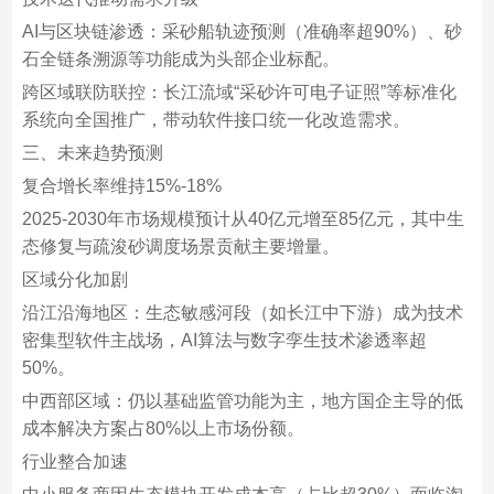
AI与区块链渗透‌：采砂船轨迹预测（准确率超90%）、砂
石全链条溯源等功能成为头部企业标配‌。
跨区域联防联控‌：长江流域“采砂许可电子证照”等标准化
系统向全国推广，带动软件接口统一化改造需求‌。
三、未来趋势预测
复合增长率维持15%-18%‌
2025-2030年市场规模预计从‌40亿元‌增至‌85亿元‌，其中生
态修复与疏浚砂调度场景贡献主要增量‌。
区域分化加剧‌
沿江沿海地区‌：生态敏感河段（如长江中下游）成为技术
密集型软件主战场，AI算法与数字孪生技术渗透率超
50%‌。
中西部区域‌：仍以基础监管功能为主，地方国企主导的低
成本解决方案占80%以上市场份额‌。
行业整合加速‌