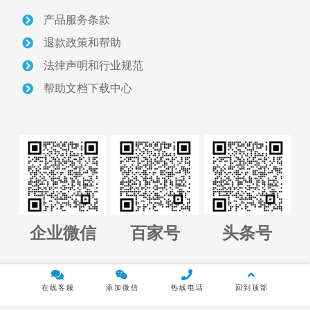
产品服务条款
关于我们
退款政策和帮助
采砂管理方案
法律声明和行业规范
帮助文档下载中心
智慧砂场建设案例
采砂管理资讯
联系我们
正版软件授权查询
企业微信
百家号
头条号
管理平台全国代理招募
Copyright © 2023广州傲鹏软件科技有限公司 版权所有 |
粤ICP备
在线客服
添加微信
热线电话
回到顶部
14020985号