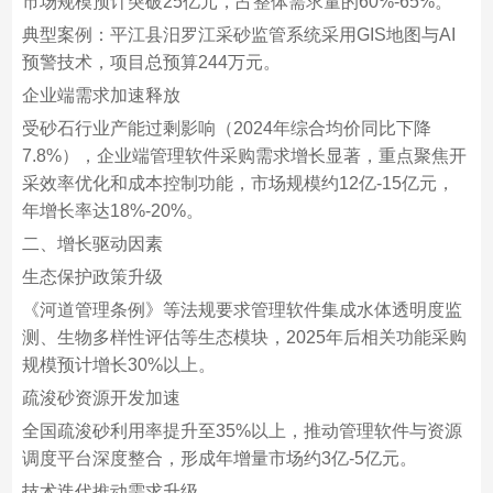
市场规模预计突破‌25亿元‌，占整体需求量的60%-65%‌。
典型案例‌：平江县汨罗江采砂监管系统采用GIS地图与AI
预警技术，项目总预算244万元‌。
企业端需求加速释放‌
受砂石行业产能过剩影响（2024年综合均价同比下降
7.8%），企业端管理软件采购需求增长显著，重点聚焦‌开
采效率优化‌和‌成本控制‌功能，市场规模约‌12亿-15亿元‌，
年增长率达18%-20%‌。
二、增长驱动因素
生态保护政策升级‌
《河道管理条例》等法规要求管理软件集成‌水体透明度监
测‌、‌生物多样性评估‌等生态模块，2025年后相关功能采购
规模预计增长30%以上‌。
疏浚砂资源开发加速‌
全国疏浚砂利用率提升至35%以上，推动管理软件与资源
调度平台深度整合，形成年增量市场约‌3亿-5亿元‌‌。
技术迭代推动需求升级‌