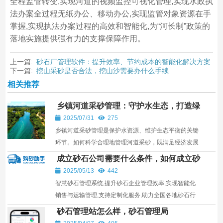
全程监管转变,实现河道的视频监控可视化管理,实现水政执
法办案全过程无纸办公、移动办公,实现监管对象资源在手
掌握,实现执法办案过程的高效和智能化,为“河长制”政策的
落地实施提供强有力的支撑保障作用。
上一篇:
砂石厂管理软件：提升效率、节约成本的智能化解决方案
下一篇:
挖山采砂是否合法，挖山沙需要办什么手续
相关推荐
乡镇河道采砂管理：守护水生态，打造绿
色发展新篇章
2025/07/31
275
乡镇河道采砂管理是保护水资源、维护生态平衡的关键
环节。如何科学合理地管理河道采砂，既满足经济发展
需求，又保护生态环境？本文将带您深入了解这一领域
成立砂石公司需要什么条件，如何成立砂
的...
石公司
2025/05/13
442
智慧砂石管理系统,提升砂石企业管理效率,实现智能化
销售与运输管理,支持定制化服务,助力全国各地砂石行
业发展。
砂石管理站怎么样，砂石管理局