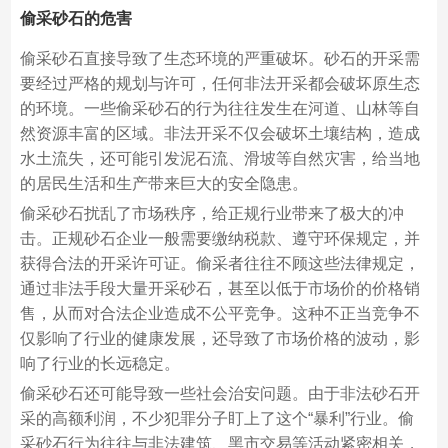
偷采砂石的危害
偷采砂石直接导致了生态环境的严重破坏。砂石的开采需
要经过严格的规划与许可，任何非法开采都会破坏原生态
的环境。一些偷采砂石的行为往往发生在河道、山林等自
然资源丰富的区域。非法开采不仅会破坏土壤结构，造成
水土流失，还可能引发泥石流、滑坡等自然灾害，给当地
的居民生活和生产带来巨大的安全隐患。
偷采砂石扰乱了市场秩序，给正规行业带来了极大的冲
击。正规砂石企业一般需要缴纳税款、遵守环保规定，并
获得合法的开采许可证。偷采者往往不顾这些法律规定，
通过非法手段大量开采砂石，甚至以低于市场价的价格销
售，从而对合法企业造成不公平竞争。这种不正当竞争不
仅影响了行业的健康发展，还导致了市场价格的波动，影
响了行业的长远稳定。
偷采砂石还可能导致一些社会治安问题。由于非法砂石开
采的高额利润，不少犯罪分子盯上了这个“暴利”行业。偷
采砂石行为往往与非法建筑、黑市交易等活动紧密相关，