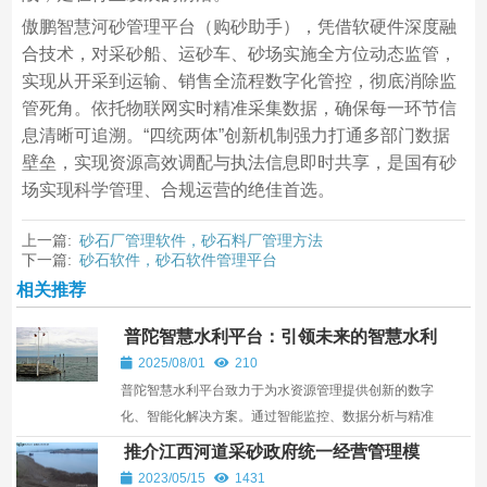
傲鹏智慧河砂管理平台（购砂助手），凭借软硬件深度融
合技术，对采砂船、运砂车、砂场实施全方位动态监管，
实现从开采到运输、销售全流程数字化管控，彻底消除监
管死角。依托物联网实时精准采集数据，确保每一环节信
息清晰可追溯。“四统两体”创新机制强力打通多部门数据
壁垒，实现资源高效调配与执法信息即时共享，是国有砂
场实现科学管理、合规运营的绝佳首选。
上一篇:
砂石厂管理软件，砂石料厂管理方法
下一篇:
砂石软件，砂石软件管理平台
相关推荐
普陀智慧水利平台：引领未来的智慧水利
解决方案
2025/08/01
210
普陀智慧水利平台致力于为水资源管理提供创新的数字
化、智能化解决方案。通过智能监控、数据分析与精准
调度，该平台提升了水利系统的效率和可持续性，是应
推介江西河道采砂政府统一经营管理模
对...
式
2023/05/15
1431