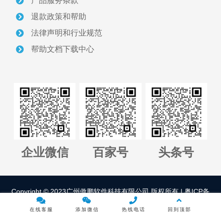
产品服务条款
关于我们
退款政策和帮助
采砂管理方案
法律声明和行业规范
帮助文档下载中心
智慧砂场建设案例
采砂管理资讯
联系我们
正版软件授权查询
企业微信
百家号
头条号
管理平台全国代理招募
Copyright © 2023广州傲鹏软件科技有限公司 版权所有 |
粤ICP备
14020985号
成功案例赏析
在线客服
添加微信
热线电话
回到顶部
CASE SHOW