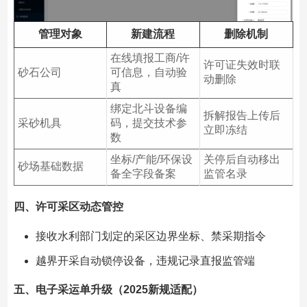
管理对象
新建流程
删除机制
在线填报工商/许
许可证失效时联
砂石公司
可信息，自动验
动删除
真
绑定北斗设备编
拆解报告上传后
采砂机具
码，提交技术参
立即冻结
数
坐标/产能/环保设
关停后自动移出
砂场基础数据
备全字段备案
监管名录
四、
许可采区动态管控
接收水利部门划定的采区边界坐标、禁采期指令
越界开采自动锁停设备，违规记录直报监管端
五、
电子采运单升级（2025新规适配）