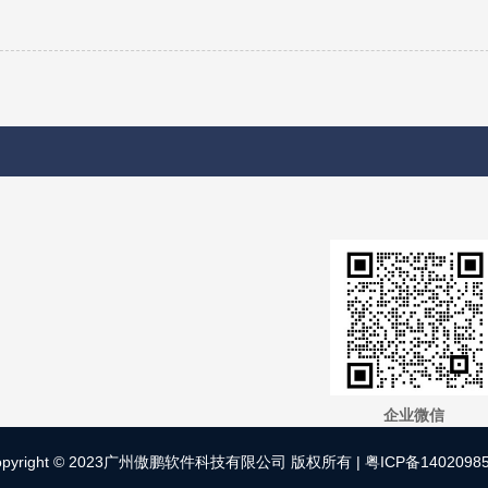
企业微信
opyright © 2023广州傲鹏软件科技有限公司 版权所有 |
粤ICP备1402098