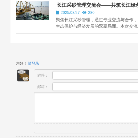
长江采砂管理交流会——共筑长江绿
展新篇章
2025/08/27
280
聚焦长江采砂管理，通过专业交流与合作，
生态保护与经济发展的双赢局面。本次交流
行业搭建了合作平台，助力长江的绿色未来
您好！
请登录
称呼：
邮箱：