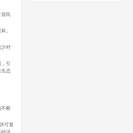
方居民
破坏。
减少对
识，引
道生态
的不断
供可复
采砂活